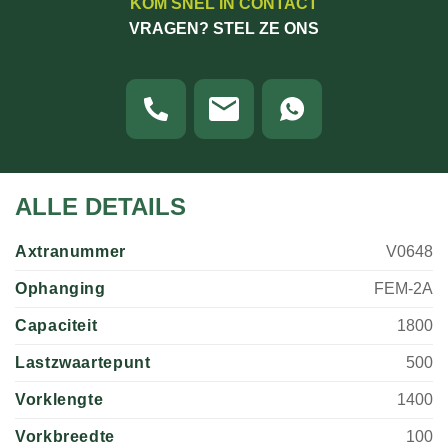
KOM SNEL IN CONTACT
VRAGEN? STEL ZE ONS
ALLE DETAILS
Axtranummer
V0648
Ophanging
FEM-2A
Capaciteit
1800
Lastzwaartepunt
500
Vorklengte
1400
Vorkbreedte
100