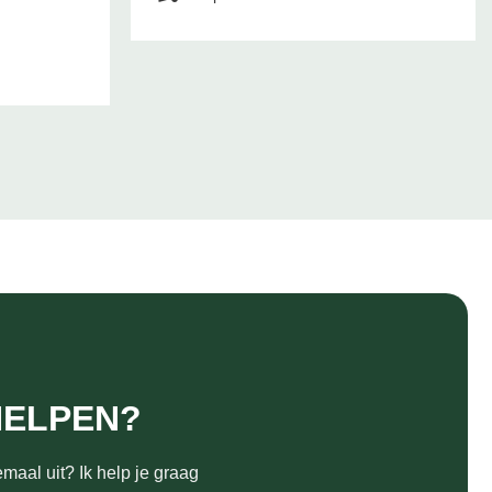
HELPEN?
maal uit? Ik help je graag