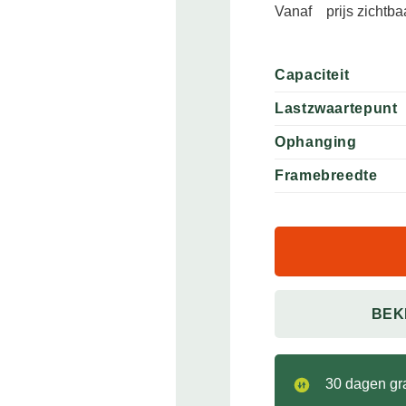
Vanaf
prijs zichtb
Capaciteit
Lastzwaartepunt
Ophanging
Framebreedte
BEK
30 dagen gra