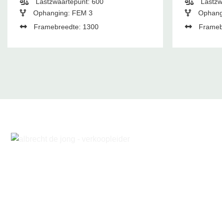
Lastzwaartepunt: 600
Lastzw
Ophanging: FEM 3
Ophang
Framebreedte: 1300
Frameb