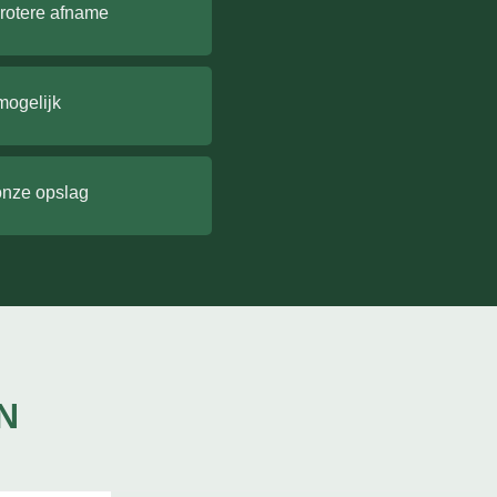
grotere afname
mogelijk
onze opslag
N