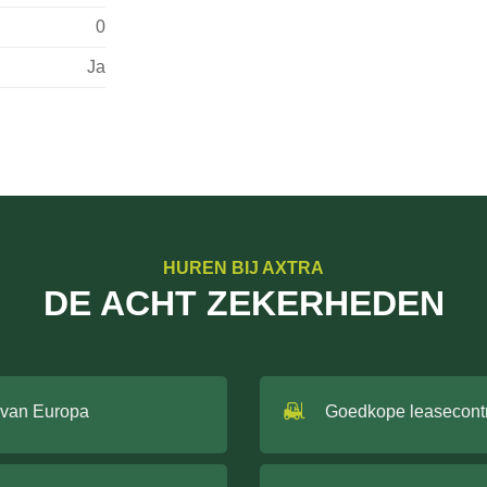
0
Ja
HUREN BIJ AXTRA
DE ACHT ZEKERHEDEN
 van Europa
Goedkope leasecont