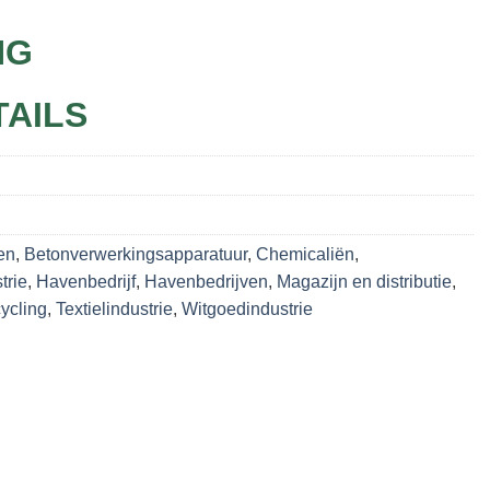
NG
TAILS
en
,
Betonverwerkingsapparatuur
,
Chemicaliën
,
trie
,
Havenbedrijf
,
Havenbedrijven
,
Magazijn en distributie
,
ycling
,
Textielindustrie
,
Witgoedindustrie