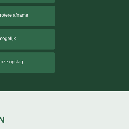
grotere afname
mogelijk
onze opslag
N