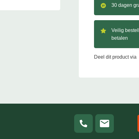
30 dagen gra
Veilig beste
betalen
Deel dit product via