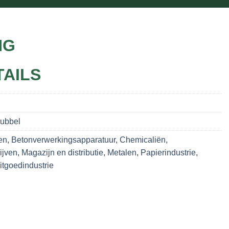
NG
TAILS
Dubbel
en
,
Betonverwerkingsapparatuur
,
Chemicaliën
,
ijven
,
Magazijn en distributie
,
Metalen
,
Papierindustrie
,
tgoedindustrie