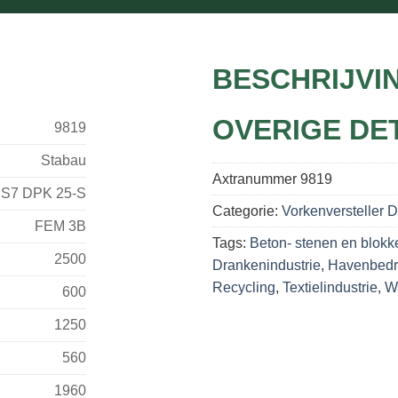
BESCHRIJVI
OVERIGE DE
9819
Stabau
Axtranummer
9819
S7 DPK 25-S
Categorie:
Vorkenversteller 
FEM 3B
Tags:
Beton- stenen en blokk
2500
Drankenindustrie
,
Havenbedr
Recycling
,
Textielindustrie
,
Wi
600
1250
560
1960