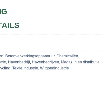
NG
TAILS
en
,
Betonverwerkingsapparatuur
,
Chemicaliën
,
trie
,
Havenbedrijf
,
Havenbedrijven
,
Magazijn en distributie
,
ycling
,
Textielindustrie
,
Witgoedindustrie