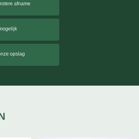
grotere afname
mogelijk
onze opslag
N