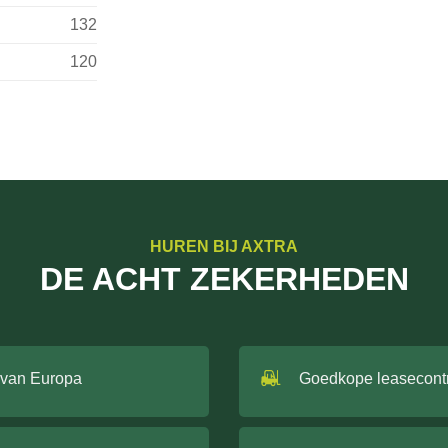
132
120
HUREN BIJ AXTRA
DE ACHT ZEKERHEDEN
 van Europa
Goedkope leasecont