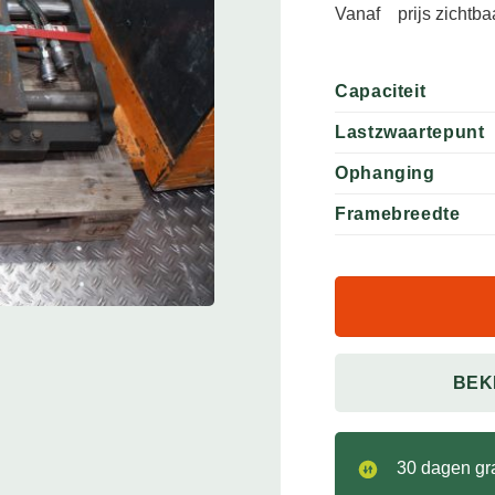
Vanaf
prijs zichtb
Capaciteit
Lastzwaartepunt
Ophanging
Framebreedte
BEK
30 dagen gra