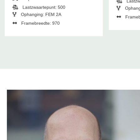
Lastzw
Lastzwaartepunt: 500
Ophang
Ophanging: FEM 2A
Frameb
Framebreedte: 970