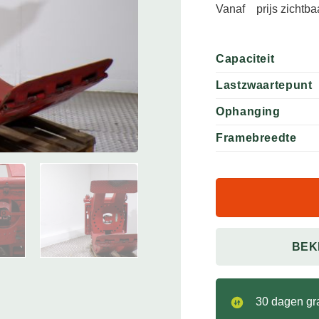
Vanaf
prijs zichtb
Capaciteit
Lastzwaartepunt
Ophanging
Framebreedte
BEK
30 dagen gra