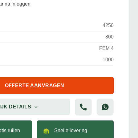
aar na inloggen
4250
800
FEM 4
1000
OFFERTE AANVRAGEN
IJK DETAILS
tis ruilen
Snelle levering