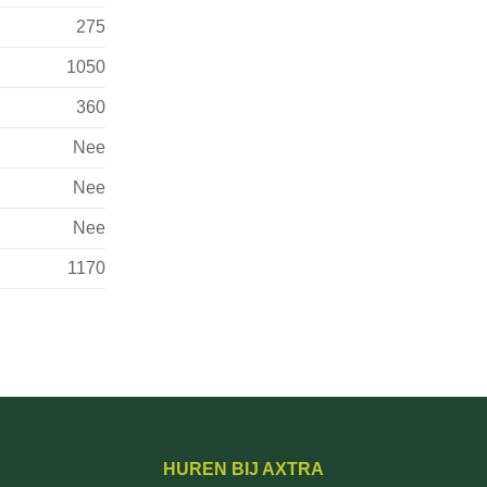
275
1050
360
Nee
Nee
Nee
1170
HUREN BIJ AXTRA