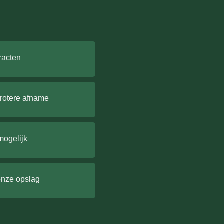
racten
grotere afname
mogelijk
onze opslag