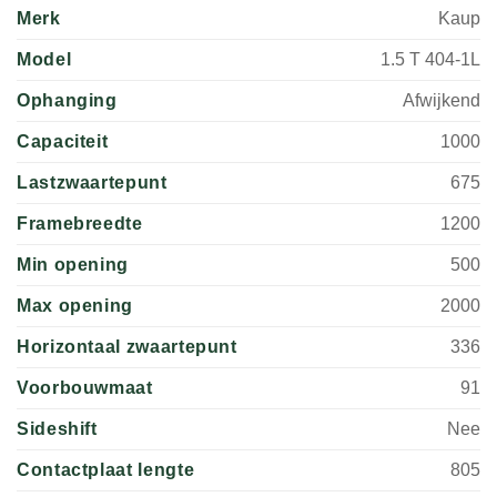
Merk
Kaup
Model
1.5 T 404-1L
Ophanging
Afwijkend
Capaciteit
1000
Lastzwaartepunt
675
Framebreedte
1200
Min opening
500
Max opening
2000
Horizontaal zwaartepunt
336
Voorbouwmaat
91
Sideshift
Nee
Contactplaat lengte
805