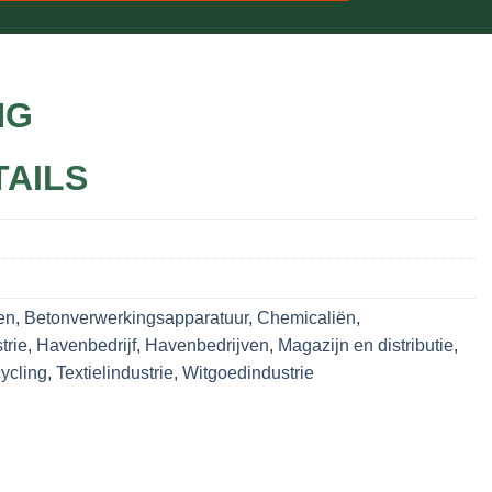
NG
TAILS
en
,
Betonverwerkingsapparatuur
,
Chemicaliën
,
trie
,
Havenbedrijf
,
Havenbedrijven
,
Magazijn en distributie
,
ycling
,
Textielindustrie
,
Witgoedindustrie