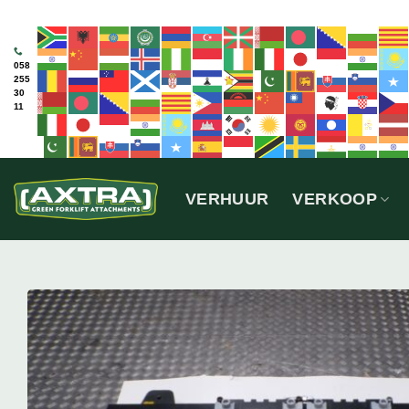
Ga
naar
inhoud
058
255
30
11
VERHUUR
VERKOOP