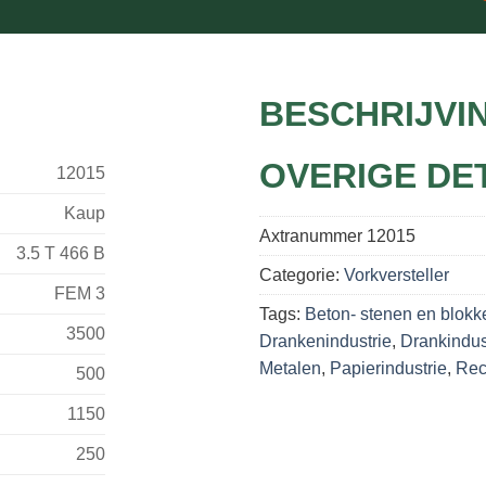
BESCHRIJVI
OVERIGE DE
12015
Kaup
Axtranummer
12015
3.5 T 466 B
Categorie:
Vorkversteller
FEM 3
Tags:
Beton- stenen en blokk
3500
Drankenindustrie
,
Drankindus
Metalen
,
Papierindustrie
,
Rec
500
1150
250