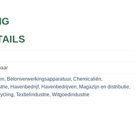
NG
TAILS
baar
en
,
Betonverwerkingsapparatuur
,
Chemicaliën
,
trie
,
Havenbedrijf
,
Havenbedrijven
,
Magazijn en distributie
,
ycling
,
Textielindustrie
,
Witgoedindustrie