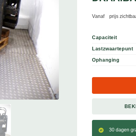
Vanaf
prijs zichtb
Capaciteit
Lastzwaartepunt
Ophanging
BEK
30 dagen gra