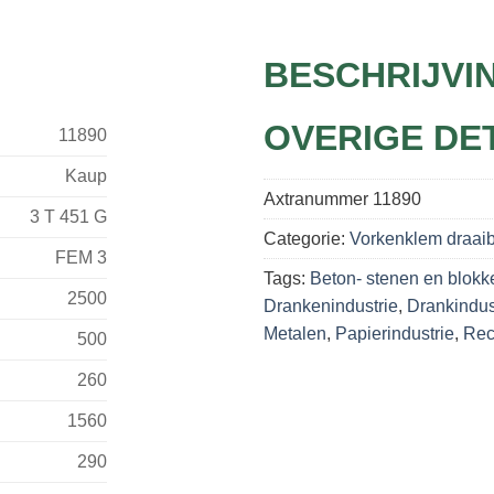
BESCHRIJVI
OVERIGE DE
11890
Kaup
Axtranummer
11890
3 T 451 G
Categorie:
Vorkenklem draai
FEM 3
Tags:
Beton- stenen en blokk
2500
Drankenindustrie
,
Drankindus
Metalen
,
Papierindustrie
,
Rec
500
260
1560
290