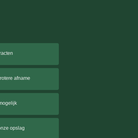
racten
grotere afname
mogelijk
onze opslag