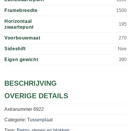
Framebreedte
1500
Horizontaal
195
zwaartepunt
Voorbouwmaat
270
Sideshift
Nee
Eigen gewicht
390
BESCHRIJVING
OVERIGE DETAILS
Axtranummer
6922
Categorie:
Tussenplaat
Tags:
Beton- stenen en blokken
,