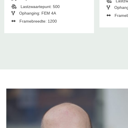
Lastzw
Lastzwaartepunt: 500
Ophang
Ophanging: FEM 4A
Frameb
Framebreedte: 1200