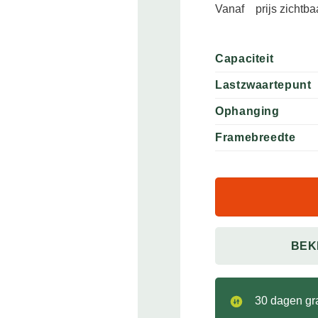
Vanaf
prijs zichtb
Capaciteit
Lastzwaartepunt
Ophanging
Framebreedte
BEK
30 dagen gra