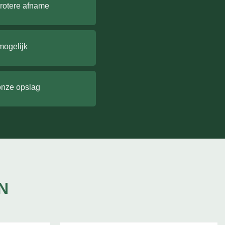
grotere afname
mogelijk
onze opslag
N