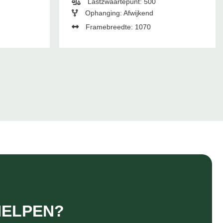
Lastzwaartepunt: 500
Ophanging: Afwijkend
Framebreedte: 1070
HELPEN?