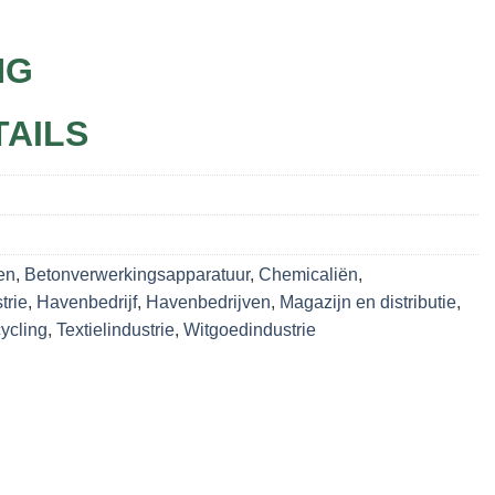
NG
TAILS
en
,
Betonverwerkingsapparatuur
,
Chemicaliën
,
trie
,
Havenbedrijf
,
Havenbedrijven
,
Magazijn en distributie
,
ycling
,
Textielindustrie
,
Witgoedindustrie