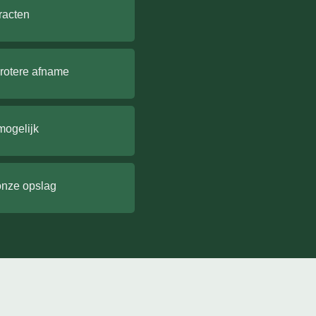
racten
grotere afname
mogelijk
onze opslag