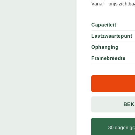
Vanaf
prijs zichtb
Capaciteit
Lastzwaartepunt
Ophanging
Framebreedte
BEK
30 dagen gra