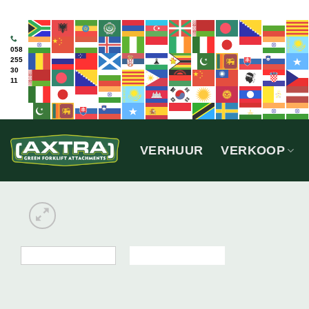
Ga
naar
inhoud
058
255
30
11
VERHUUR
VERKOOP