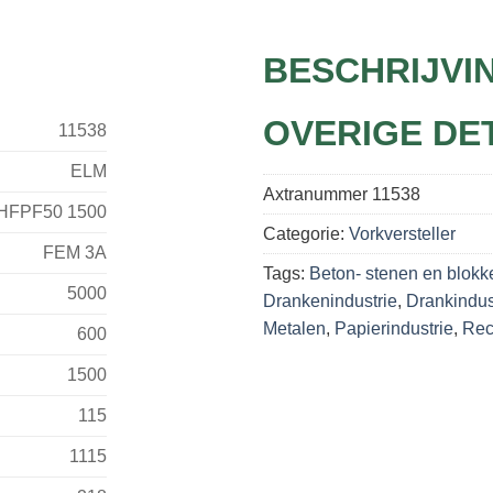
BESCHRIJVI
OVERIGE DE
11538
ELM
Axtranummer
11538
HFPF50 1500
Categorie:
Vorkversteller
FEM 3A
Tags:
Beton- stenen en blokk
5000
Drankenindustrie
,
Drankindus
Metalen
,
Papierindustrie
,
Rec
600
1500
115
1115