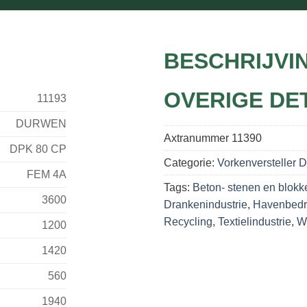
BESCHRIJVI
OVERIGE DE
11193
DURWEN
Axtranummer
11390
DPK 80 CP
Categorie:
Vorkenversteller 
FEM 4A
Tags:
Beton- stenen en blokk
3600
Drankenindustrie
,
Havenbedr
Recycling
,
Textielindustrie
,
Wi
1200
1420
560
1940