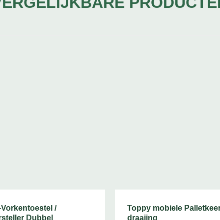
VERGELIJKBARE PRODUCTE
Vorkentoestel /
Toppy mobiele Palletkeer
steller Dubbel
draaiing