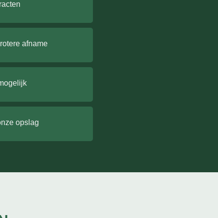
racten
grotere afname
mogelijk
onze opslag