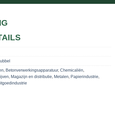
NG
TAILS
Dubbel
en
,
Betonverwerkingsapparatuur
,
Chemicaliën
,
ijven
,
Magazijn en distributie
,
Metalen
,
Papierindustrie
,
tgoedindustrie