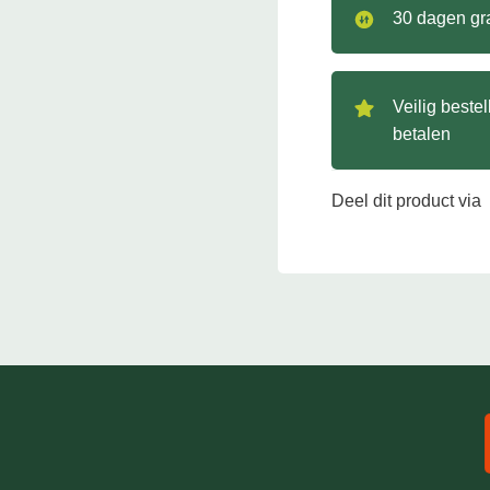
30 dagen gra
Veilig beste
betalen
Deel dit product via