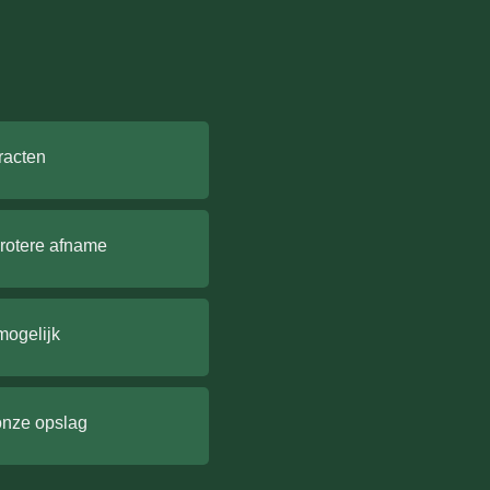
racten
grotere afname
mogelijk
onze opslag