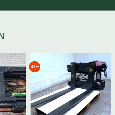
N
-43%