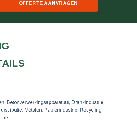
OFFERTE AANVRAGEN
NG
TAILS
en
,
Betonverwerkingsapparatuur
,
Drankindustrie
,
distributie
,
Metalen
,
Papierindustrie
,
Recycling
,
trie