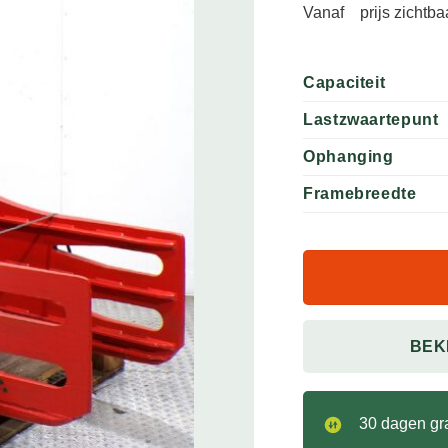
Vanaf
prijs zichtb
Capaciteit
Lastzwaartepunt
Ophanging
Framebreedte
BEK
30 dagen gra