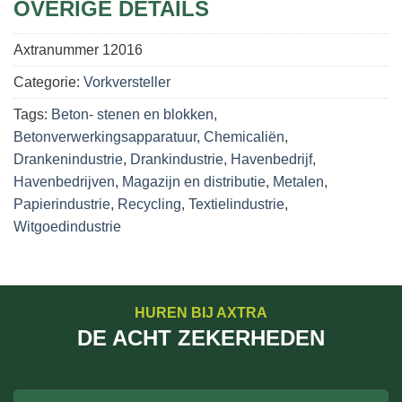
OVERIGE DETAILS
Axtranummer
12016
Categorie:
Vorkversteller
Tags:
Beton- stenen en blokken
,
Betonverwerkingsapparatuur
,
Chemicaliën
,
Drankenindustrie
,
Drankindustrie
,
Havenbedrijf
,
Havenbedrijven
,
Magazijn en distributie
,
Metalen
,
Papierindustrie
,
Recycling
,
Textielindustrie
,
Witgoedindustrie
HUREN BIJ AXTRA
DE ACHT ZEKERHEDEN