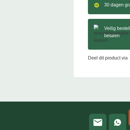
30 dagen gra
Veilig beste
betalen
Deel dit product via