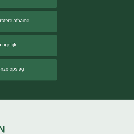
grotere afname
mogelijk
onze opslag
N