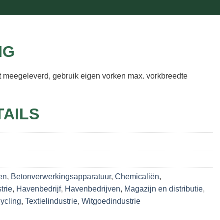
NG
t meegeleverd, gebruik eigen vorken max. vorkbreedte
TAILS
en
,
Betonverwerkingsapparatuur
,
Chemicaliën
,
trie
,
Havenbedrijf
,
Havenbedrijven
,
Magazijn en distributie
,
ycling
,
Textielindustrie
,
Witgoedindustrie