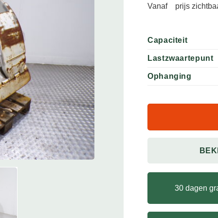
Vanaf
prijs zichtb
Capaciteit
Lastzwaartepunt
Ophanging
BEK
30 dagen gra