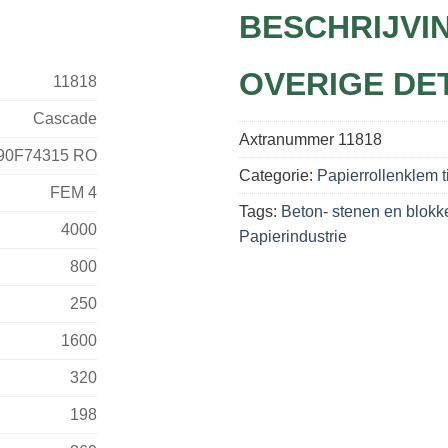
BESCHRIJVI
OVERIGE DE
11818
Cascade
Axtranummer
11818
90F74315 RO
Categorie:
Papierrollenklem t
FEM 4
Tags:
Beton- stenen en blokk
4000
Papierindustrie
800
250
1600
320
198