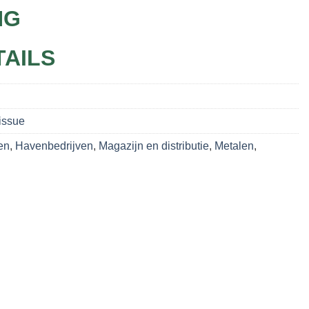
NG
TAILS
issue
en
,
Havenbedrijven
,
Magazijn en distributie
,
Metalen
,