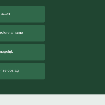
racten
grotere afname
mogelijk
onze opslag