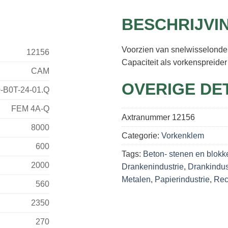
BESCHRIJVI
Voorzien van snelwisselonde
12156
Capaciteit als vorkenspreide
CAM
OVERIGE DE
-B0T-24-01.Q
FEM 4A-Q
Axtranummer
12156
8000
Categorie:
Vorkenklem
600
Tags:
Beton- stenen en blokk
2000
Drankenindustrie
,
Drankindus
Metalen
,
Papierindustrie
,
Rec
560
2350
270