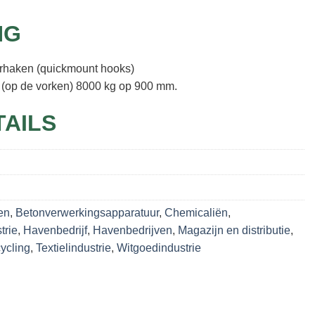
NG
rhaken (quickmount hooks)
r (op de vorken) 8000 kg op 900 mm.
TAILS
en
,
Betonverwerkingsapparatuur
,
Chemicaliën
,
trie
,
Havenbedrijf
,
Havenbedrijven
,
Magazijn en distributie
,
ycling
,
Textielindustrie
,
Witgoedindustrie