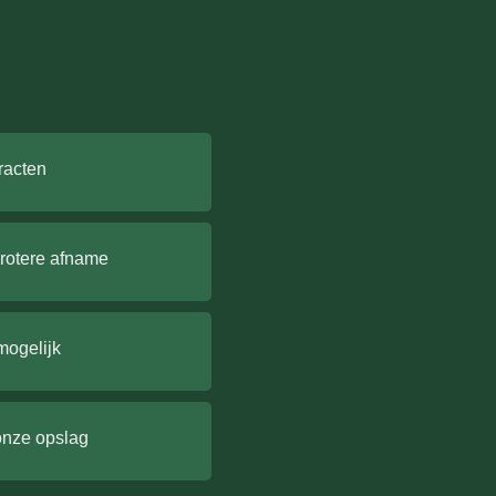
racten
grotere afname
mogelijk
onze opslag