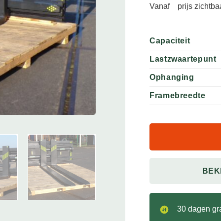
Vanaf
prijs zichtb
Capaciteit
Lastzwaartepunt
Ophanging
Framebreedte
BEK
30 dagen gra