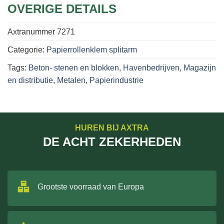
OVERIGE DETAILS
Axtranummer
7271
Categorie:
Papierrollenklem splitarm
Tags:
Beton- stenen en blokken
,
Havenbedrijven
,
Magazijn
en distributie
,
Metalen
,
Papierindustrie
HUREN BIJ AXTRA
DE ACHT ZEKERHEDEN
Grootste voorraad van Europa