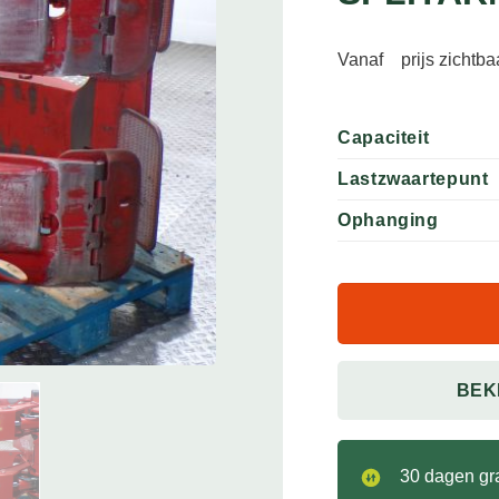
Vanaf
prijs zichtb
Capaciteit
Lastzwaartepunt
Ophanging
BEK
30 dagen gra