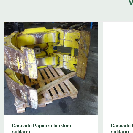
Cascade Papierrollenklem
Cascade P
splitarm
splitarm