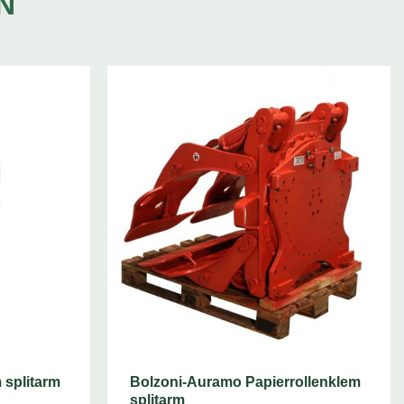
N
 splitarm
Bolzoni-Auramo Papierrollenklem
splitarm