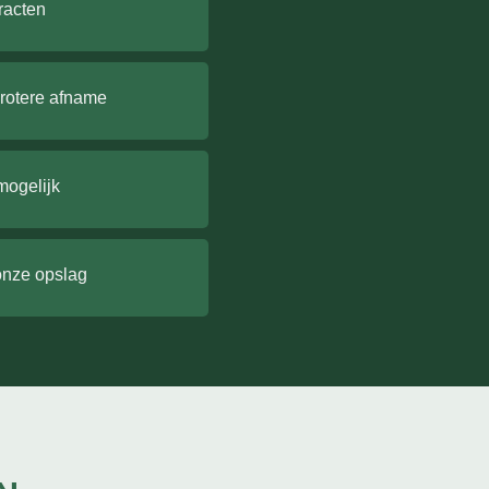
racten
grotere afname
mogelijk
onze opslag