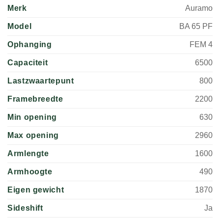
Merk
Auramo
Model
BA 65 PF
Ophanging
FEM 4
Capaciteit
6500
Lastzwaartepunt
800
Framebreedte
2200
Min opening
630
Max opening
2960
Armlengte
1600
Armhoogte
490
Eigen gewicht
1870
Sideshift
Ja