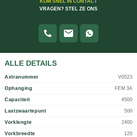
KOM SNEL IN CONTACT
VRAGEN? STEL ZE ONS
ALLE DETAILS
Axtranummer
V0523
Ophanging
FEM 3A
Capaciteit
4500
Lastzwaartepunt
500
Vorklengte
2400
Vorkbreedte
120