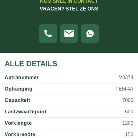
KOM SNEL IN CONTACT
VRAGEN? STEL ZE ONS
ALLE DETAILS
Axtranummer
V0374
Ophanging
FEM 4A
Capaciteit
7000
Lastzwaartepunt
600
Vorklengte
1200
Vorkbreedte
150