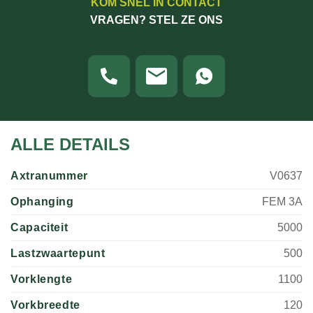
KOM SNEL IN CONTACT
VRAGEN? STEL ZE ONS
ALLE DETAILS
Axtranummer
V0637
Ophanging
FEM 3A
Capaciteit
5000
Lastzwaartepunt
500
Vorklengte
1100
Vorkbreedte
120