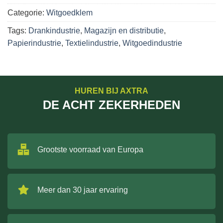
Categorie:
Witgoedklem
Tags:
Drankindustrie
,
Magazijn en distributie
,
Papierindustrie
,
Textielindustrie
,
Witgoedindustrie
HUREN BIJ AXTRA
DE ACHT ZEKERHEDEN
Grootste voorraad van Europa
Meer dan 30 jaar ervaring