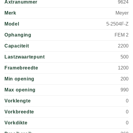
Axtranummer
9624
Merk
Meyer
Model
5-2504F-Z
Ophanging
FEM 2
Capaciteit
2200
Lastzwaartepunt
500
Framebreedte
1200
Min opening
200
Max opening
990
Vorklengte
0
Vorkbreedte
0
Vorkdikte
0