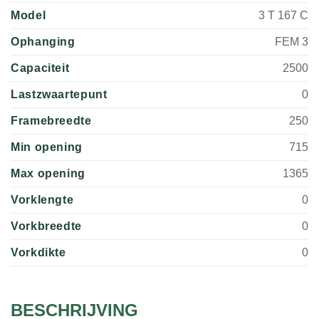
Model
3 T 167 C
Ophanging
FEM 3
Capaciteit
2500
Lastzwaartepunt
0
Framebreedte
250
Min opening
715
Max opening
1365
Vorklengte
0
Vorkbreedte
0
Vorkdikte
0
BESCHRIJVING