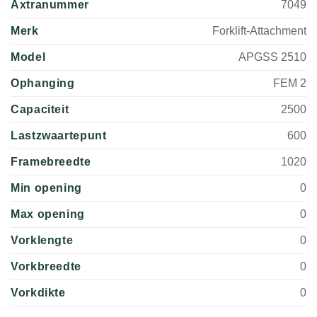
Axtranummer
7049
Merk
Forklift-Attachment
Model
APGSS 2510
Ophanging
FEM 2
Capaciteit
2500
Lastzwaartepunt
600
Framebreedte
1020
Min opening
0
Max opening
0
Vorklengte
0
Vorkbreedte
0
Vorkdikte
0