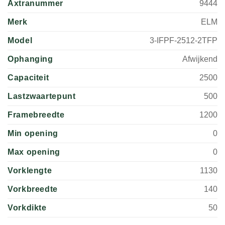
Axtranummer
9444
Merk
ELM
Model
3-IFPF-2512-2TFP
Ophanging
Afwijkend
Capaciteit
2500
Lastzwaartepunt
500
Framebreedte
1200
Min opening
0
Max opening
0
Vorklengte
1130
Vorkbreedte
140
Vorkdikte
50