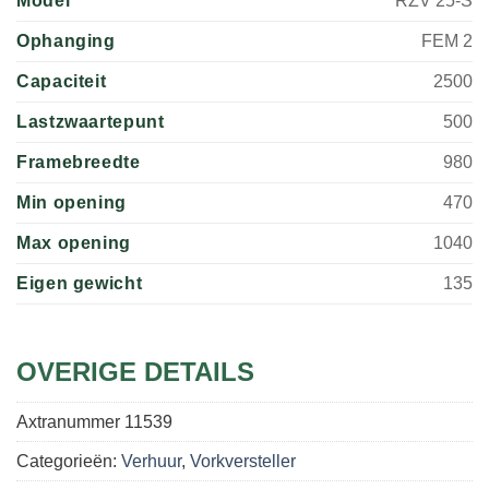
Model
RZV 25-S
Ophanging
FEM 2
Capaciteit
2500
Lastzwaartepunt
500
Framebreedte
980
Min opening
470
Max opening
1040
Eigen gewicht
135
OVERIGE DETAILS
Axtranummer
11539
Categorieën:
Verhuur
,
Vorkversteller