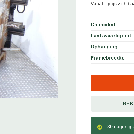
Vanaf
prijs zichtb
Capaciteit
Lastzwaartepunt
Ophanging
Framebreedte
BEK
30 dagen gra