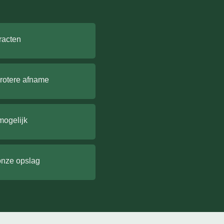
racten
grotere afname
mogelijk
onze opslag