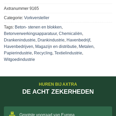
Axtranummer
9165
Categorie:
Vorkversteller
Tags:
Beton- stenen en blokken
,
Betonverwerkingsapparatuur
,
Chemicaliën
,
Drankenindustrie
,
Drankindustrie
,
Havenbedrijf
,
Havenbedrijven
,
Magazijn en distributie
,
Metalen
,
Papierindustrie
,
Recycling
,
Textielindustrie
,
Witgoedindustrie
HUREN BIJ AXTRA
DE ACHT ZEKERHEDEN
Grootste voorraad van Europa