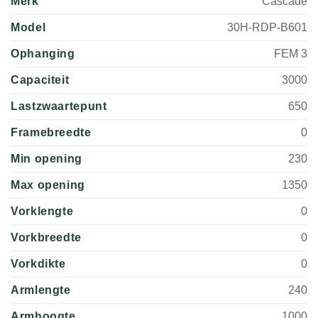
Merk
Cascade
Model
30H-RDP-B601
Ophanging
FEM 3
Capaciteit
3000
Lastzwaartepunt
650
Framebreedte
0
Min opening
230
Max opening
1350
Vorklengte
0
Vorkbreedte
0
Vorkdikte
0
Armlengte
240
Armhoogte
1000