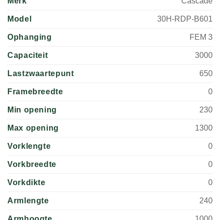
Merk
Cascade
Model
30H-RDP-B601
Ophanging
FEM 3
Capaciteit
3000
Lastzwaartepunt
650
Framebreedte
0
Min opening
230
Max opening
1300
Vorklengte
0
Vorkbreedte
0
Vorkdikte
0
Armlengte
240
Armhoogte
1000