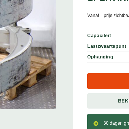
Vanaf
prijs zichtb
Capaciteit
Lastzwaartepunt
Ophanging
BEK
30 dagen gra