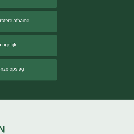
grotere afname
mogelijk
onze opslag
N