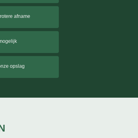
grotere afname
mogelijk
onze opslag
N