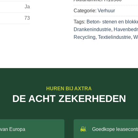
Ja
Categorie:
Verhuur
73
Tags:
Beton- stenen en blokk
Drankenindustrie
,
Havenbedr
Recycling
,
Textielindustrie
,
Wi
HUREN BIJ AXTRA
DE ACHT ZEKERHEDEN
 van Europa
Goedkope leasecont