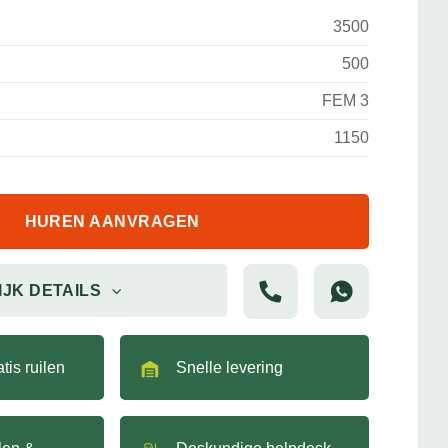
3500
500
FEM 3
1150
HUREN AANVRAGEN
IJK DETAILS
tis ruilen
Snelle levering