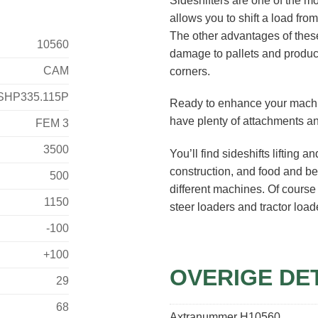
Sideshifters are one of the m
allows you to shift a load from
The other advantages of thes
10560
damage to pallets and product
CAM
corners.
SHP335.115P
Ready to enhance your machi
have plenty of attachments and
FEM 3
3500
You’ll find sideshifts lifting 
construction, and food and be
500
different machines. Of course w
1150
steer loaders and tractor load
-100
+100
OVERIGE DE
29
68
Axtranummer
H10560