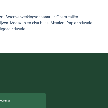
en
,
Betonverwerkingsapparatuur
,
Chemicaliën
,
ijven
,
Magazijn en distributie
,
Metalen
,
Papierindustrie
,
tgoedindustrie
racten