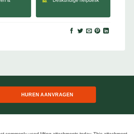
llen &
Deskundige helpdesk
HUREN AANVRAGEN