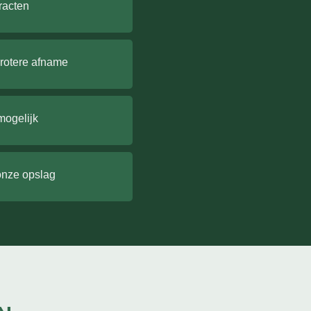
racten
grotere afname
mogelijk
onze opslag